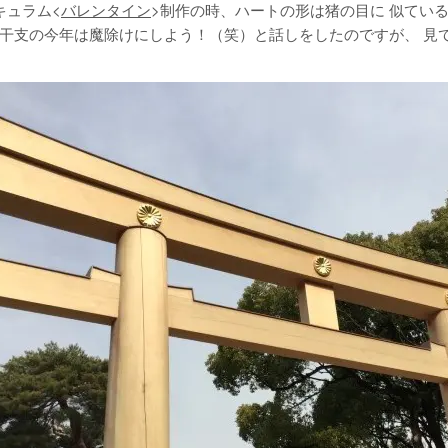
キュラム<
バレンタイン
>制作の時、ハートの形は猪の目に 似てい
干支の今年は魔除けにしよう！（笑）と話しをしたのですが、 見