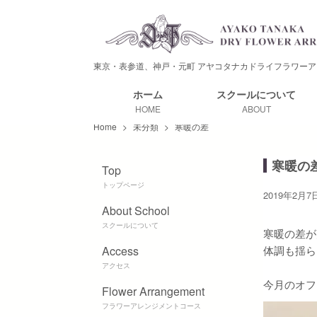
東京・表参道、神戸・元町
アヤコタナカドライフラワーア
ホーム
スクールに
ついて
HOME
ABOUT
Home
>
未分類
>
寒暖の差
寒暖の
Top
トップページ
2019年2月7
About School
スクールについて
寒暖の差が
Access
体調も揺ら
アクセス
今月のオフ
Flower Arrangement
フラワーアレンジメントコース