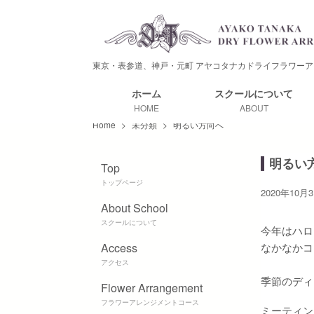
東京・表参道、神戸・元町
アヤコタナカドライフラワーア
ホーム
スクールに
ついて
HOME
ABOUT
Home
>
未分類
>
明るい方向へ
明るい
Top
トップページ
2020年10月
About School
スクールについて
今年はハロ
Access
なかなかコ
アクセス
季節のディ
Flower Arrangement
フラワーアレンジメントコース
ミーティン