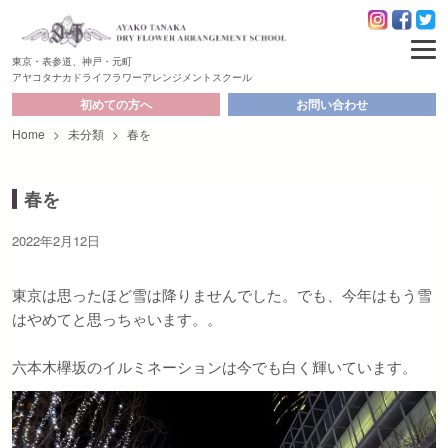
東京・表参道、神戸・元町
アヤコタナカドライフラワーアレンジメントスクール
初めての方へ
お問い合わせ
Home
>
未分類
>
春を
春を
2022年2月12日
東京は思ったほど雪は降りませんでした。でも、今年はもう雪
はやめてと思っちゃいます。。
六本木欅坂のイルミネーションは今でも白く輝いています。