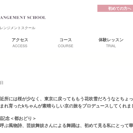
初めての方へ
レンジメントスクール
アクセス
コース
体験レッスン
ACCESS
COURSE
TRIAL
1日
近所には桜が少なく、東京に戻ってももう花吹雪だろうなとちょ
まれ育ったkちゃんが素晴らしい京の旅をプロデュースしてくれま
場記念＜都おどり＞
呼ぶ風物詩、芸妓舞妓さんによる舞踊は、初めて見る私にとって