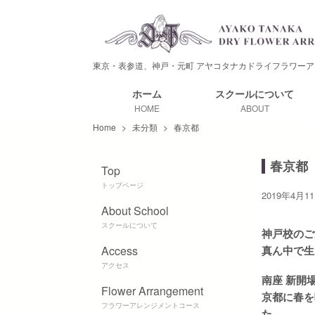
東京・表参道、神戸・元町
アヤコタナカドライフラワーア
ホーム
スクールに
ついて
HOME
ABOUT
Home
>
未分類
>
春京都
春京都
Top
トップページ
2019年4月1
About School
スクールについて
神戸校のご
Access
真ん中で生
アクセス
南座 新開
Flower Arrangement
京都に春を
フラワーアレンジメントコース
た。