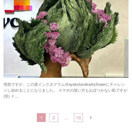
突然ですが、この度インスタグラム＠ayakotanakadryflowerにチャレン
ジし始めることになりました。 スマホの使い方もおぼつかない私ですが
(笑) ド…
1
2
…
16