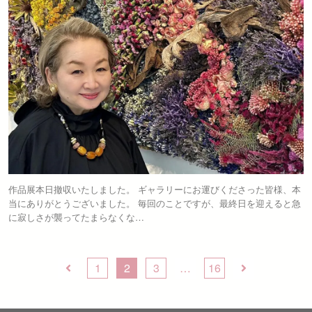
作品展本日撤収いたしました。 ギャラリーにお運びくださった皆様、本
当にありがとうございました。 毎回のことですが、最終日を迎えると急
に寂しさが襲ってたまらなくな…
1
2
3
…
16