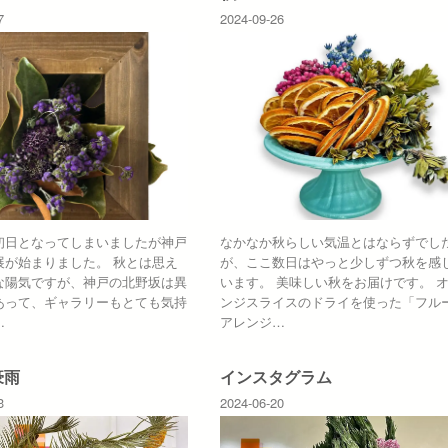
7
2024-09-26
初日となってしまいましたが神戸
なかなか秋らしい気温とはならずでし
展が始まりました。 秋とは思え
が、ここ数日はやっと少しずつ秋を感
な陽気ですが、神戸の北野坂は異
います。 美味しい秋をお届けです。 
あって、ギャラリーもとても気持
ンジスライスのドライを使った「フル
…
アレンジ…
豪雨
インスタグラム
3
2024-06-20