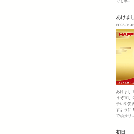
でも早…
あけま
2025-01-0
あけまし
うぞ宜し
争いや災
すように
で頑張り
初日