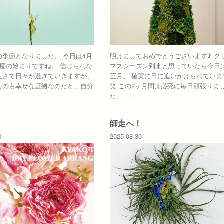
の季節となりました。 今日は4月
明けましておめでとうございます♪ ク
年度の始まりですね。 信じられな
マスシーズン到来と思っていたら今日
速さで日々が過ぎていきますが、
正月。 確実に日に追いかけられていま
るのも幸せな証拠なのだと、自分
笑 この2ヶ月間は必死に毎日頑張りま
た。 …
師走へ！
1
2025-08-30