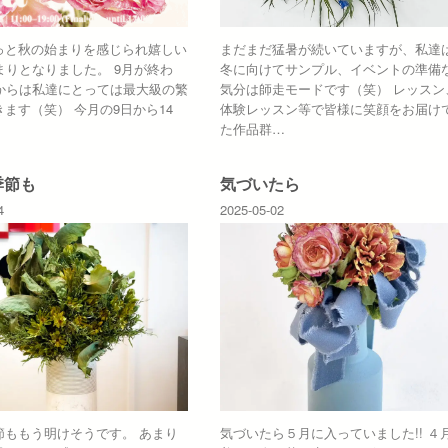
っと秋の始まりを感じられ嬉しい
まだまだ猛暑が続いていますが、私達
まりとなりました。 9月が終わ
冬に向けてサンプル、イベントの準備
月からは私達にとっては最大級の繁
気分は師走モードです（笑） レッスン
ます（笑） 今月の9日から14
体験レッスン等で皆様に笑顔をお届け
た作品群…
季節も
気づいたら
4
2025-05-02
節ももう明けそうです。 あまり
気づいたら５月に入っていました!! ４