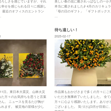
恐ろしさを感じていますが、それ
美しい春の花に癒されっぱなしの一か
な幸せを感じられる日々に感謝し
本当に癒されました♪ 4月のカリキュ
。 最近のオフィスのエントラン
「母の日のギフト」 「ギフトボックス
…
…
待ち遠しい！
1
2025-02-17
月11日。東日本大震災、山林火災
作品展もおかげさまで多くの方々にご
れた方々のお気持ちを思うと言葉
いただき無事終了いたしました。 全て
せん。 ニュースを見るたび胸が
方々に心より感謝いたします。ありが
られます。 被災地の皆様が少し
ございました。 気づけば3月が目前に