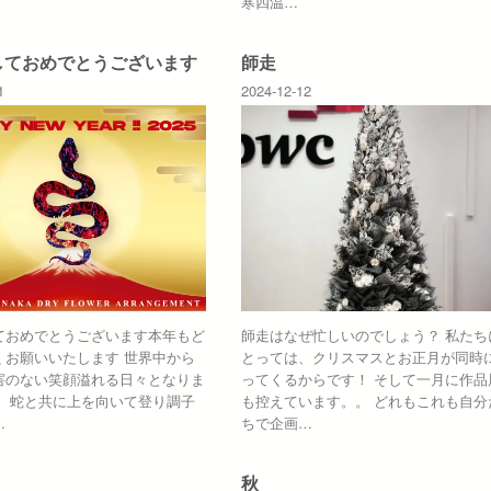
寒四温…
しておめでとうございます
師走
1
2024-12-12
ておめでとうございます本年もど
師走はなぜ忙しいのでしょう？ 私たち
くお願いいたします 世界中から
とっては、クリスマスとお正月が同時
害のない笑顔溢れる日々となりま
ってくるからです！ そして一月に作品
！ 蛇と共に上を向いて登り調子
も控えています。。 どれもこれも自分
…
ちで企画…
秋