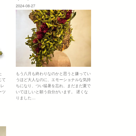
2024-08-27
た
もう八月も終わりなのかと思うと嫌ってい
じて
うほど大人なのに、エモーショナルな気持
オレ
ちになり、つい猛暑を忘れ、まだまだ夏で
ーツ
いてほしいと願う自分がいます。 遅くな
りました…