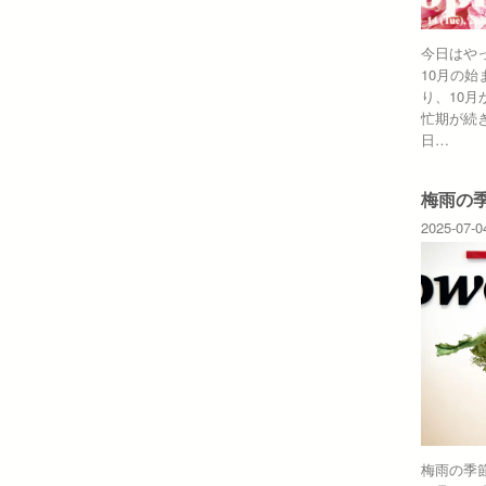
今日はや
10月の始
り、10
忙期が続き
日…
梅雨の
2025-07-0
梅雨の季