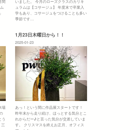
月間
いました。 今月のローズクラスのカリキ
ラム
ュラムは【コサージュ】 年度末で卒業入
」
学もあり、コサージュをつけることも多い
季節です…
1月23日木曜日から！！
2025-01-23
来場
あっ！という間に作品展スタートです！
の
昨年末から走り続け、ほっとする気分とこ
とう
れからだー♪と言った気分が交差していま
、三
す。 クリスマスを終えお正月、オフィス