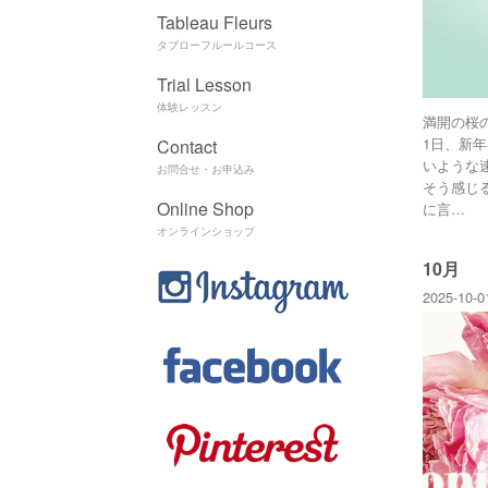
Tableau Fleurs
タブローフルールコース
Trial Lesson
体験レッスン
満開の桜
1日、新
Contact
いような
お問合せ・お申込み
そう感じ
Online Shop
に言…
オンラインショップ
10月
2025-10-0