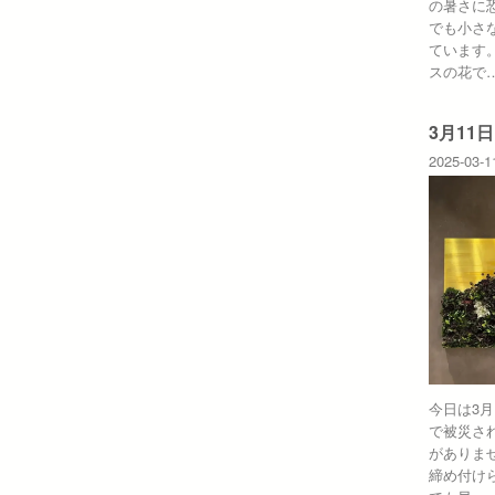
の暑さに
でも小さ
ています
スの花で
3月11日
2025-03-1
今日は3
で被災さ
がありま
締め付け